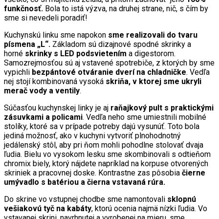
funkčnosť.
Bola to istá výzva, na druhej strane, nič, s čím by
sme si nevedeli poradiť!
Kuchynskú linku sme napokon
sme realizovali do tvaru
písmena „L“.
Základom sú dizajnové spodné skrinky a
horné
skrinky s LED podsvietením
a digestorom.
Samozrejmosťou sú aj vstavené spotrebiče, z ktorých by sme
vypichli
bezpántové otváranie dverí na chladničke
. Vedľa
nej stojí kombinovaná vysoká
skriňa, v ktorej sme ukryli
merač vody a ventily
.
Súčasťou kuchynskej linky je aj
raňajkový pult s praktickými
zásuvkami a policami
. Vedľa neho sme umiestnili mobilné
stolíky, ktoré sa v prípade potreby dajú vysunúť. Toto bola
jediná možnosť, ako v kuchyni vytvoriť plnohodnotný
jedálenský stôl, aby pri ňom mohli pohodlne stolovať dvaja
ľudia. Bielu vo vysokom lesku sme skombinovali s odtieňom
chromix biely, ktorý nájdete napríklad na korpuse otvorených
skriniek a pracovnej doske. Kontrastne zas pôsobia
čierne
umývadlo s batériou a čierna vstavaná rúra.
Do skrine vo vstupnej chodbe sme namontovali
sklopnú
vešiakovú tyč na kabáty
, ktorú ocenia najmä nízki ľudia. Vo
vstavanej skrini, navrhnutej a vyrobenej na mieru, sme