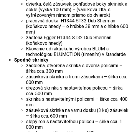
dvierka, čelá zásuviek, pohľadové boky skriniek a
sokle (výška 100 mm) – (vanilková žltá, s
vyfrézovaným rámom priamo do dvierok)
pracovná doska H1344 ST32 Dub Sherman
(koňakovo hnedý – o hrúbke 38 mm a o hĺbke 600
mm)
zástena Egger H1344 ST32 Dub Sherman
(koňakovo hnedý)
Kkovanie od rakúskeho výrobcu BLUM s
technológiou BLUMOTION (tlmením) v štandarde
Spodné skrinky
zaoblená, otvorená skrinka s dvoma policami –
šírka cca. 300 mm
zásuvková skrinka s tromi zásuvkami – šírka cca.
600 mm
drezová skrinka s nastaviteľnou policou – šírka
cca. 500 mm
skrinka s nastaviteľnými policami – šírka cca. 400
mm
zásuvková skrinka na varnú dosku (3 ks) zásuviek
– šírka cca. 600 mm
slepý roh s nastaviteľnou policou – šírka cca. 1
000 mm