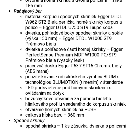
otvorená horná skrinka s dvoma policami – šírka
186 mm
Raňajkový bar
materiál korpusu spodných skriniek Egger DTDL
W962 ST2 Biela perlička, horné skrinky korpus a
police – Egger DTDL U750 ST9 Taupe šedá
dvierka, pohľadové boky spodnej skrinky a sokle
(výška 150 mm) – Egger DTDL W1000 ST9
Prémiovo biela
dvierka a pohľadové časti hornej skrinky – Egger
PerfectSense Premium MDF W1000 PG/ST9
Prémiovo biela (vysoký lesk)
pracovná doska Egger F637 ST16 Chromix biely
(ABS hrana)
použité kovanie od rakúskeho výrobcu BLUM s
technológiou BLUMOTION (tlmením) v štandarde
LED podsvietenie pod hornými skrinkami s
ovládaním na dotyk
bezúchytkové otvárania za pomoci bieleho
hliníkového profilu vsadeného do korpusu skriniek
otváranie horných skriniek na PUSH
celková hĺbka baru – 360 mm
Spodné skrinky
spodná skrinka – 1 ks zásuvka, dvierka s policami