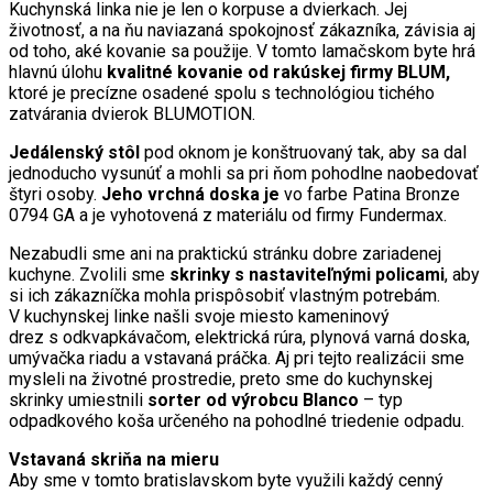
Kuchynská linka nie je len o korpuse a dvierkach. Jej
životnosť, a na ňu naviazaná spokojnosť zákazníka, závisia aj
od toho, aké kovanie sa použije. V tomto lamačskom byte hrá
hlavnú úlohu
kvalitné kovanie od rakúskej firmy BLUM,
ktoré je precízne osadené spolu s technológiou tichého
zatvárania dvierok BLUMOTION.
Jedálenský stôl
pod oknom je konštruovaný tak, aby sa dal
jednoducho vysunúť a mohli sa pri ňom pohodlne naobedovať
štyri osoby.
Jeho vrchná doska je
vo farbe Patina Bronze
0794 GA a je vyhotovená z materiálu od firmy Fundermax.
Nezabudli sme ani na praktickú stránku dobre zariadenej
kuchyne. Zvolili sme
skrinky s nastaviteľnými policami
, aby
si ich zákazníčka mohla prispôsobiť vlastným potrebám.
V kuchynskej linke našli svoje miesto kameninový
drez s odkvapkávačom, elektrická rúra, plynová varná doska,
umývačka riadu a vstavaná práčka. Aj pri tejto realizácii sme
mysleli na životné prostredie, preto sme do kuchynskej
skrinky umiestnili
sorter od výrobcu Blanco
– typ
odpadkového koša určeného na pohodlné triedenie odpadu.
Vstavaná skriňa na mieru
Aby sme v tomto bratislavskom byte využili každý cenný