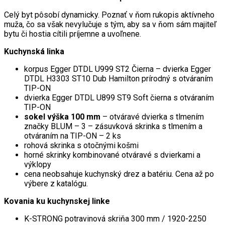
Celý byt pôsobí dynamicky. Poznať v ňom rukopis aktívneho
muža, čo sa však nevylučuje s tým, aby sa v ňom sám majiteľ
bytu či hostia cítili príjemne a uvoľnene.
Kuchynská linka
korpus Egger DTDL U999 ST2 Čierna – dvierka Egger
DTDL H3303 ST10 Dub Hamilton prírodný s otváraním
TIP-ON
dvierka Egger DTDL U899 ST9 Soft čierna s otváraním
TIP-ON
sokel výška 100 mm
– otváravé dvierka s tlmením
značky BLUM – 3 – zásuvková skrinka s tlmením a
otváraním na TIP-ON – 2 ks
rohová skrinka s otočnými košmi
horné skrinky kombinované otváravé s dvierkami a
výklopy
cena neobsahuje kuchynský drez a batériu. Cena až po
výbere z katalógu.
Kovania ku kuchynskej linke
K-STRONG potravinová skriňa 300 mm / 1920-2250