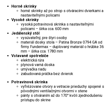
Horné skrinky
horné skrinky až po strop s otváracími dvierkami a
nastaviteľnými policami
Vysoké skrinky
vysoká potravinová skrinka s nastaviteľnými
policami – šírka cca. 600 mm
Jedálenský stôl
vysúvateľný, pre štyri osoby
materiál dosky stola – Patina Bronze 0794 GA od
firmy Fundermax – duplovaný materiál o hrúbke 36
mm – šírka cca. 1780 mm
Vstavané spotrebiče
elektrická rúra
plynová varná doska
umývačka riadu
zabudovaná práčka bez dvierok
Potravinová skrinka
vyfrézovane otvory a vetracie prieduchy spojené s
pôvodnými ventilačnými otvormi v stene
pánty s otváraním až do 170° kvôli zjednodušeniu
prístupu do skrine