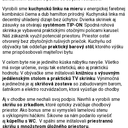
Vyrobili sme
kuchynskú linku na mieru
v energickej farebnej
kombinácii čierna a dub hamilton prírodný. Kuchynská linka má
decentný uhladený dizajn bez úchytov. Dvierka skriniek aj
zásuvky sa otvárajú
systémom TIP-ON
. Spodná rohová
skrinka je vybavená praktickými otočnými policami karusel.
Náš zákazník využil potenciál priestoru. Priestor ostal
otvorený bez zbytočných rušivých priečok. Kuchyňu od
obývačky tak oddeľuje
praktický barový stôl
, ktorého výšku
sme prispôsobovali majiteľovi bytu.
V celom byte nie je jediného kúska nábytku navyše. Všetko
má svoje určenie, svoju tak estetickú, ako aj praktickú
hodnotu. V obývačke sme inštalovali
knižnicu s výsuvným
jedálenským stolom a praktickú TV skrinku
. Výnimočná
a jedinečná je aj
skriňová zostava
so zabudovaným barom,
šatníkom a elektro rozvádzačom, ktorá vyúsťuje do chodby.
Aj v chodbe sme nechali svoj podpis. Navrhli a vyrobili sme
skriňu so zrkadlom
, ktoré opticky zväčšuje chodbový
priestor. Ako bonus sme si vymysleli lamelovú stenu
s výklopnými háčikmi. Šikovne sa nám podarilo vyriešiť
aj
kúpeľňu s WC.
V spálni sme inštalovali
priestrannú
skriňu s množstvom úložného priestoru.