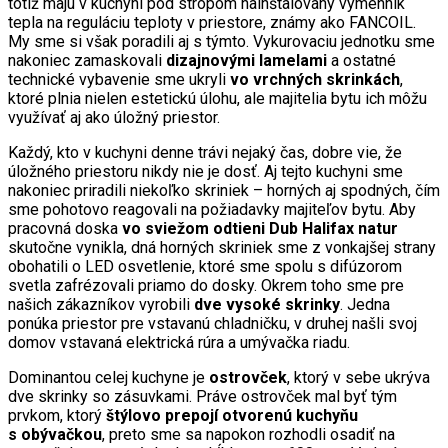
totiž majú v kuchyni pod stropom nainštalovaný výmenník
tepla na reguláciu teploty v priestore, známy ako FANCOIL.
My sme si však poradili aj s týmto. Vykurovaciu jednotku sme
nakoniec zamaskovali
dizajnovými lamelami
a ostatné
technické vybavenie sme ukryli
vo vrchných skrinkách
,
ktoré plnia nielen estetickú úlohu, ale majitelia bytu ich môžu
využívať aj ako úložný priestor.
Každý, kto v kuchyni denne trávi nejaký čas, dobre vie, že
úložného priestoru nikdy nie je dosť. Aj tejto kuchyni sme
nakoniec priradili niekoľko skriniek – horných aj spodných, čím
sme pohotovo reagovali na požiadavky majiteľov bytu. Aby
pracovná doska
vo sviežom odtieni Dub Halifax natur
skutočne vynikla, dná horných skriniek sme z vonkajšej strany
obohatili o LED osvetlenie, ktoré sme spolu s difúzorom
svetla zafrézovali priamo do dosky. Okrem toho sme pre
našich zákazníkov vyrobili
dve vysoké skrinky
. Jedna
ponúka priestor pre vstavanú chladničku, v druhej našli svoj
domov vstavaná elektrická rúra a umývačka riadu.
Dominantou celej kuchyne je
ostrovček
, ktorý v sebe ukrýva
dve skrinky so zásuvkami. Práve ostrovček mal byť tým
prvkom, ktorý
štýlovo prepojí otvorenú kuchyňu
s obývačkou
, preto sme sa napokon rozhodli osadiť na