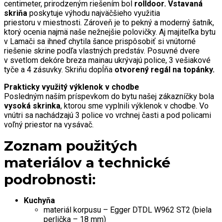
centimeter, prirodzeným riešením bol
rolldoor.
Vstavaná
skriňa
poskytuje výhodu najväčšieho využitia
priestoru v miestnosti. Zároveň je to pekný a moderný šatník,
ktorý ocenia najmä naše nežnejšie polovičky. Aj majiteľka bytu
v Lamači sa ihneď chytila šance prispôsobiť si vnútorné
riešenie skrine podľa vlastných predstáv. Posuvné dvere
v svetlom dekóre breza mainau ukrývajú police, 3 vešiakové
tyče a 4 zásuvky. Skriňu dopĺňa
otvorený regál na topánky.
Prakticky využitý výklenok v chodbe
Posledným naším príspevkom do bytu našej zákazníčky bola
vysoká skrinka
, ktorou sme vyplnili výklenok v chodbe. Vo
vnútri sa nachádzajú 3 police vo vrchnej časti a pod policami
voľný priestor na vysávač.
Zoznam použitých
materiálov a technické
podrobnosti:
Kuchyňa
materiál korpusu – Egger DTDL W962 ST2 (biela
perlička – 18 mm)