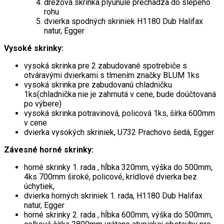
drezová skrinka plyunule prechádza do slepého
rohu
dvierka spodných skriniek H1180 Dub Halifax
natur, Egger
Vysoké skrinky:
vysoká skrinka pre 2 zabudované spotrebiče s
otváravými dvierkami s tlmením značky BLUM 1ks
vysoká skrinka pre zabudovanú chladničku
1ks(chladnička nie je zahrnutá v cene, bude doúčtovaná
po výbere)
vysoká skrinka potravinová, policová 1ks, šírka 600mm
v cene
dvierka vysokých skriniek, U732 Prachovo šedá, Egger
Závesné horné skrinky:
horné skrinky
1. rada
, hĺbka 320mm, výška do 500mm,
4ks 700mm široké, policové, krídlové dvierka bez
úchytiek,
dvierka horných skriniek 1. rada, H1180 Dub Halifax
natur, Egger
horné skrinky
2. rada
, hĺbka 600mm, výška do 500mm,