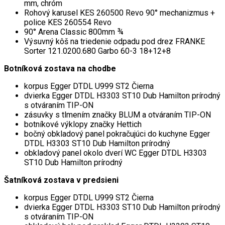
mm, chróm
Rohový karusel KES 260500 Revo 90° mechanizmus +
police KES 260554 Revo
90° Arena Classic 800mm ¾
Výsuvný kôš na triedenie odpadu pod drez FRANKE
Sorter 121.0200.680 Garbo 60-3 18+12+8
Botníková zostava na chodbe
korpus Egger DTDL U999 ST2 Čierna
dvierka Egger DTDL H3303 ST10 Dub Hamilton prírodný
s otváraním TIP-ON
zásuvky s tlmením značky BLUM a otváraním TIP-ON
botníkové výklopy značky Hettich
bočný obkladový panel pokračujúci do kuchyne Egger
DTDL H3303 ST10 Dub Hamilton prírodný
obkladový panel okolo dverí WC Egger DTDL H3303
ST10 Dub Hamilton prírodný
Šatníková zostava v predsieni
korpus Egger DTDL U999 ST2 Čierna
dvierka Egger DTDL H3303 ST10 Dub Hamilton prírodný
s otváraním TIP-ON