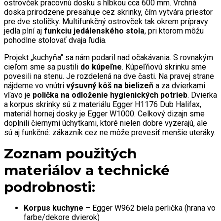
ostrovček pracovnú dosku s hĺbkou cca 600 mm. Vrchná
doska prirodzene presahuje cez skrinky, čím vytvára priestor
pre dve stoličky. Multifunkčný ostrovček tak okrem prípravy
jedla plní aj
funkciu jedálenského stola
, pri ktorom môžu
pohodlne stolovať dvaja ľudia.
Projekt „kuchyňa“ sa nám podaril nad očakávania. S rovnakým
cieľom sme sa pustili
do kúpeľne
. Kúpeľňovú skrinku sme
povesili na stenu. Je rozdelená na dve časti. Na pravej strane
nájdeme vo vnútri
výsuvný kôš na bielizeň
a za dvierkami
vľavo je
polička na odloženie hygienických potrieb
. Dvierka
a korpus skrinky sú z materiálu Egger H1176 Dub Halifax,
materiál hornej dosky je Egger W1000. Celkový dizajn sme
doplnili čiernymi úchytkami, ktoré nielen dobre vyzerajú, ale
sú aj funkčné: zákazník cez ne môže prevesiť menšie uteráky.
Zoznam použitých
materiálov a technické
podrobnosti:
Korpus kuchyne
– Egger W962 biela perlička (hrana vo
farbe/dekore dvierok)