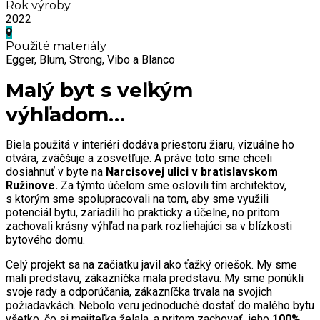
Rok výroby
2022
Použité materiály
Egger, Blum, Strong, Vibo a Blanco
Malý byt s veľkým
výhľadom…
Biela použitá v interiéri dodáva priestoru žiaru, vizuálne ho
otvára, zväčšuje a zosvetľuje. A práve toto sme chceli
dosiahnuť v byte na
Narcisovej ulici v bratislavskom
Ružinove.
Za týmto účelom sme oslovili tím architektov,
s ktorým sme spolupracovali na tom, aby sme využili
potenciál bytu, zariadili ho prakticky a účelne, no pritom
zachovali krásny výhľad na park rozliehajúci sa v blízkosti
bytového domu.
Celý projekt sa na začiatku javil ako ťažký oriešok. My sme
mali predstavu, zákazníčka mala predstavu. My sme ponúkli
svoje rady a odporúčania, zákazníčka trvala na svojich
požiadavkách. Nebolo veru jednoduché dostať do malého bytu
všetko, čo si majiteľka želala, a pritom zachovať jeho
100%