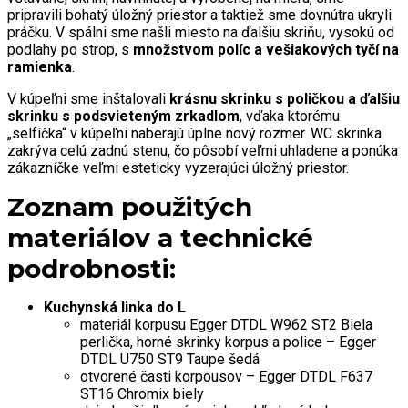
pripravili bohatý úložný priestor a taktiež sme dovnútra ukryli
práčku. V spálni sme našli miesto na ďalšiu skriňu, vysokú od
podlahy po strop, s
množstvom políc a vešiakových tyčí na
ramienka
.
V kúpeľni sme inštalovali
krásnu skrinku s poličkou a ďalšiu
skrinku s podsvieteným zrkadlom
, vďaka ktorému
„selfíčka“ v kúpeľni naberajú úplne nový rozmer. WC skrinka
zakrýva celú zadnú stenu, čo pôsobí veľmi uhladene a ponúka
zákazníčke veľmi esteticky vyzerajúci úložný priestor.
Zoznam použitých
materiálov a technické
podrobnosti:
Kuchynská linka do L
materiál korpusu Egger DTDL W962 ST2 Biela
perlička, horné skrinky korpus a police – Egger
DTDL U750 ST9 Taupe šedá
otvorené časti korpousov – Egger DTDL F637
ST16 Chromix biely