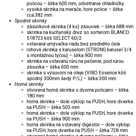
policou – šírka 600 mm, odvetranie chladničky
vysoká skrinka na merače, hore police – šírka
cca.382 mm
Spodné skrinky
zásuvková skrinka (4 ks) zásuviek – šírka 688 mm
skrinka na kuchynský drez so sorterom BLANCO
518723 kôš SELECT 60/2
vstavaná umývačka riadu bez predného čela
rohová skrinka s karuselom (STRONG karusel 3/4
s montážnou tyčou) – šírka 900 mm
skrinka na vstavanú rúru na pečenie, pod rúrou
zásuvka – šírka 600 mm
skrinka s výsuvom na oleje (VIBO Essence kôš
spodný 300mm šedý P/L) – šírka 300 mm
Horné skrinky
otvorená horná skrinka s dvoma policami – šírka
180 mm
horná skrinka – dole výklop na PUSH, hore dvierka
na PUSH – šírka 503 mm
horná skrinka – dole výklop na PUSH, hore dvierka
na PUSH – šírka 900 mm
horná skrinka na vstavaný digestor – dole výklop
na PUSH, hore dvierka na PUSH – šírka 728 mm