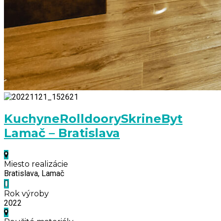
Kuchyne
Rolldoory
Skrine
Byt
Lamač – Bratislava
Miesto realizácie
Bratislava, Lamač
Rok výroby
2022