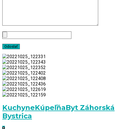
Kuchyne
Kúpeľňa
Byt Záhorská
Bystrica