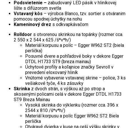
Podsvietenie –
zabudovaný LED pásik v hliníkovej
lište s difúzorom svetla
Vstavaný kôs
– výrobca Blanco, tzv. sortier s otváranim
pomocou spodnej úchytky na nohu
Kameninový drez
s odkvapkávačom
Rolldoor
s otvorenou skrinkou na topánky (rozmer cca.
2 550 x 2 544 x 625 /š*v*h/)
Materiál korpusu a políc – Egger W962 ST2 (biela
perlička)
Posuvné dvere a pohľadové boky v dekore Egger
DTDL H1733 ST9 (breza mainau)
Úchytové profily a koľajnice značky Sevroll v
prevedení eloxovaný hliník
Vnútorné vybavenie vstavanej skrine – police, 3 ks
vešiakové tyče, 4 ks zásuvky
Skrinka
z dvoch strán, s výškou až po strop a
skosenými policami celá v dekore Egger DTDL H1733
ST9 Breza Mainau
Vysoká skrinka do výklenku (rozmer cca. 396 x
2544 x 810 /š*v*h/)
Materiál korpusu a políc Egger W962 ST2 Biela
perlička
Otváravé dvierka v kuse na celú výšku skrinky v