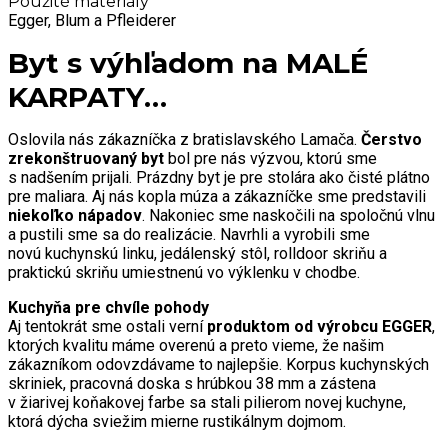
Použité materiály
Egger, Blum a Pfleiderer
Byt s výhľadom na MALÉ
KARPATY…
Oslovila nás zákazníčka z bratislavského Lamača.
Čerstvo
zrekonštruovaný byt
bol pre nás výzvou, ktorú sme
s nadšením prijali. Prázdny byt je pre stolára ako čisté plátno
pre maliara. Aj nás kopla múza a zákazníčke sme predstavili
niekoľko nápadov
. Nakoniec sme naskočili na spoločnú vlnu
a pustili sme sa do realizácie. Navrhli a vyrobili sme
novú kuchynskú linku, jedálenský stôl, rolldoor skriňu a
praktickú skriňu umiestnenú vo výklenku v chodbe.
Kuchyňa pre chvíle pohody
Aj tentokrát sme ostali verní
produktom od výrobcu EGGER
,
ktorých kvalitu máme overenú a preto vieme, že našim
zákazníkom odovzdávame to najlepšie. Korpus kuchynských
skriniek, pracovná doska s hrúbkou 38 mm a zástena
v žiarivej koňakovej farbe sa stali pilierom novej kuchyne,
ktorá dýcha sviežim mierne rustikálnym dojmom.