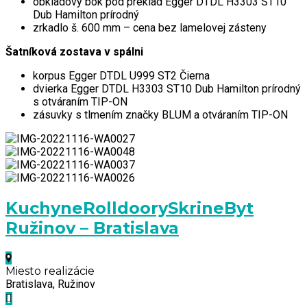
obkladový bok pod preklad Egger DTDL H3303 ST10
Dub Hamilton prírodný
zrkadlo š. 600 mm – cena bez lamelovej zásteny
Šatníková zostava v spálni
korpus Egger DTDL U999 ST2 Čierna
dvierka Egger DTDL H3303 ST10 Dub Hamilton prírodný
s otváraním TIP-ON
zásuvky s tlmením značky BLUM a otváraním TIP-ON
Kuchyne
Rolldoory
Skrine
Byt
Ružinov – Bratislava
Miesto realizácie
Bratislava, Ružinov