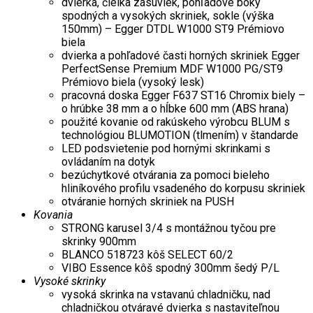
dvierka, čielka zásuviek, pohľadové boky
spodných a vysokých skriniek, sokle (výška
150mm) – Egger DTDL W1000 ST9 Prémiovo
biela
dvierka a pohľadové časti horných skriniek Egger
PerfectSense Premium MDF W1000 PG/ST9
Prémiovo biela (vysoký lesk)
pracovná doska Egger F637 ST16 Chromix biely –
o hrúbke 38 mm a o hĺbke 600 mm (ABS hrana)
použité kovanie od rakúskeho výrobcu BLUM s
technológiou BLUMOTION (tlmením) v štandarde
LED podsvietenie pod hornými skrinkami s
ovládaním na dotyk
bezúchytkové otvárania za pomoci bieleho
hliníkového profilu vsadeného do korpusu skriniek
otváranie horných skriniek na PUSH
Kovania
STRONG karusel 3/4 s montážnou tyčou pre
skrinky 900mm
BLANCO 518723 kôš SELECT 60/2
VIBO Essence kôš spodný 300mm šedý P/L
Vysoké skrinky
vysoká skrinka na vstavanú chladničku, nad
chladničkou otváravé dvierka s nastaviteľnou