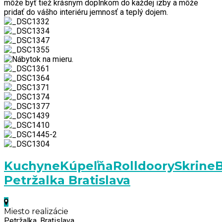
Kuchyne
Kúpeľňa
Rolldoory
Skrine
Petržalka Bratislava
Miesto realizácie
Petržalka, Bratislava