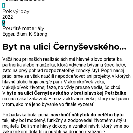
Rok výroby
2022
Použité materiály
Egger, Blum, K-Strong
Byt na ulici Černyševského…
Väčšinou pri našich realizáciách má hlavné slovo priateľka,
partnerka alebo manželka, ktorá vdýchne bývaniu špecifický,
zato na prvý pohľad rozpoznateľný ženský štýl. Popri našej
práci sme sa však naučili nepodceňovať ani projekty, v ktorých
hlavnú úlohu hrajú
single
páni. V akomkoľvek veku,
v akejkoľvek životnej fáze, no vždy presne vedia, čo chcú.
V
byte na ulici Černyševského v bratislavskej Petržalke
na nás čakal zákazník – muž v aktívnom veku, ktorý mal jasno
v tom, ako má jeho bývanie vo finále vyzerať.
Požiadavka bola jasná:
navrhnúť nábytok do celého bytu
tak, aby bol moderný, funkčný a zodpovedal životnému štýlu
majiteľa. Dali sme hlavy dokopy a vznikol návrh, ktorý sme so
zákazníkom doladili a pustili sa do jeho realizácie.