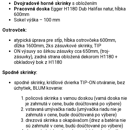
Dvojradové horné skrinky
s obložením
Pracovná doska
Egger H1180 Dub Halifax natur, hĺbka
600mm
Sokel výška – 100 mm
Ostrovček:
atypická úprava pre stĺp, hĺbka ostrovčeka 600mm,
dĺžka 1600mm, 2ks zásuvkové skrinky, TIP
ON výsuvy so šírkou zásuvky cca 650mm, (troj-
zásuvky), zadná strana obložená dekorom H1180 +
obkladový bok z H1180
Spodné skrinky:
spodné skrinky, krídlové dvierka TIP-ON otváranie, bez
úchytiek, BLUM kovanie:
policová skrinka s varnou doskou (varná doska nie
je zahrnutá v cene, bude doúčtovaná po výbere)
vstavaná umývačka riadu (umývačka riadu nie je
zahrnutá v cene, bude doúčtovaná po výbere)
drezová skrinka s okapávačom (drez a batéria nie
sú zahrnuté v cene, budú doúčtované po výbere)