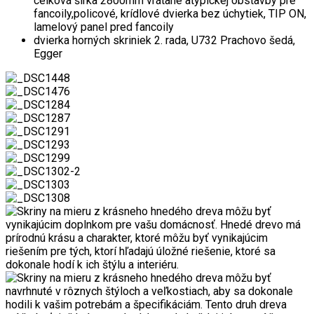
celková šírka 2800mm vrátane atypickej obstavby pre
fancoily,policové, krídlové dvierka bez úchytiek, TIP ON,
lamelový panel pred fancoily
dvierka horných skriniek 2. rada, U732 Prachovo šedá,
Egger