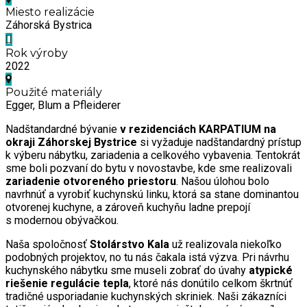
Miesto realizácie
Záhorská Bystrica
Rok výroby
2022
Použité materiály
Egger, Blum a Pfleiderer
Nadštandardné bývanie
v rezidenciách KARPATIUM na
okraji Záhorskej Bystrice
si vyžaduje nadštandardný prístup
k výberu nábytku, zariadenia a celkového vybavenia. Tentokrát
sme boli pozvaní do bytu v novostavbe, kde sme realizovali
zariadenie otvoreného priestoru
. Našou úlohou bolo
navrhnúť a vyrobiť kuchynskú linku, ktorá sa stane dominantou
otvorenej kuchyne, a zároveň kuchyňu ladne prepojí
s modernou obývačkou.
Naša spoločnosť
Stolárstvo Kala
už realizovala niekoľko
podobných projektov, no tu nás čakala istá výzva. Pri návrhu
kuchynského nábytku sme museli zobrať do úvahy
atypické
riešenie regulácie tepla
, ktoré nás donútilo celkom škrtnúť
tradičné usporiadanie kuchynských skriniek. Naši zákazníci