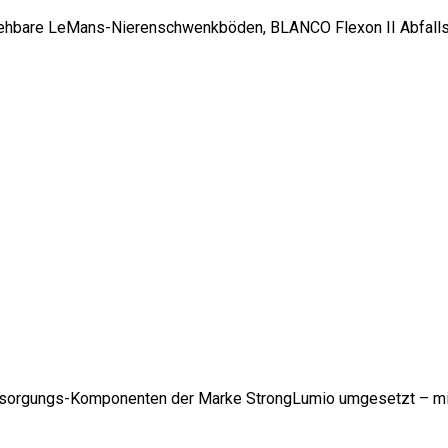
iehbare LeMans-Nierenschwenkböden, BLANCO Flexon II Abfallsy
ersorgungs-Komponenten der Marke StrongLumio umgesetzt – mi