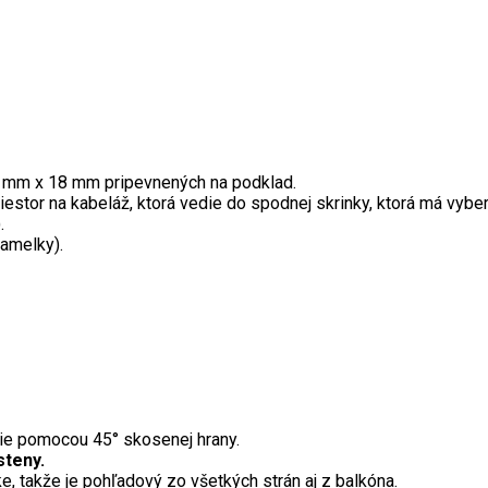
8 mm x 18 mm pripevnených na podklad.
riestor na kabeláž, ktorá vedie do spodnej skrinky, ktorá má vyber
.
lamelky).
nie pomocou 45° skosenej hrany.
steny.
ke, takže je pohľadový zo všetkých strán aj z balkóna.