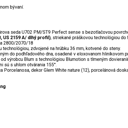
dlnom bývaní.
rova seda U702 PM/ST9 Perfect sense s bezotlačovou povrcho
 US 2159 A/ dlhý profil)
, striekané práškovou technológiou do 
a 2800/2070/18
 technológiou, zdvojené na hrúbku 36 mm, kotvené do steny.
ým do podhľadového dna, osadené v eloxovanom hliníkovom pro
od výrobcu Blum s technológiou Blumotion s tlmeným dovieraním
ni sú s uhlom otvárania 155°.
ca Porcelanosa, dekor Glem White nature (12), porcelánová doska
ng