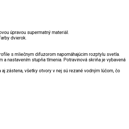
vou úpravou supermatný materiál.
farby dvierok.
file s mliečnym difuzorom napomáhajúcim rozptylu svetla.
 a nastavením stupňa tlmenia. Potravinová skriňa je vybavená
 aj zástena, všetky otvory v nej sú rezané vodným lúčom, čo