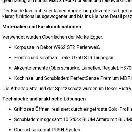
gleichzeitig ein hohes Maß an Funktionalität und handwerklicher
Der Kunde kam mit einer klaren Vorstellung: dezente Farbgebung
klarer, funktional ausgewogener und bis ins kleinste Detail prä
Materialien und Farbkombinationen
Verwendet wurden Oberflächen der Marke Egger:
Korpusse in Dekor W962 ST2 Perlenweiß
Fronten und sichtbare Teile: U750 ST9 Taupegrau
Akzentelemente (Oberschränke, Lamellen, Regale): H370
Kochinsel und Schubladen: PerfectSense Premium MDF 
Die Arbeitsplatte und der Spritzschutz wurden im Dekor Pietra
Technische und praktische Lösungen
Griffloses Öffnen: realisiert durch eingefräste Gola-Profil
Schubladen: insgesamt 10 Stück BLUM Antaro mit BLU
Oberschränke mit PUSH-System