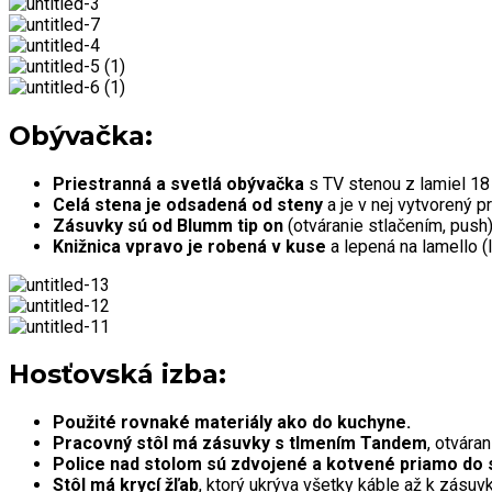
Obývačka:
Priestranná a svetlá obývačka
s TV stenou z lamiel 1
Celá stena je odsadená od steny
a je v nej vytvorený p
Zásuvky sú od Blumm tip on
(otváranie stlačením, push)
Knižnica vpravo je robená v kuse
a lepená na lamello (
Hosťovská izba:
Použité rovnaké materiály ako do kuchyne.
Pracovný stôl má zásuvky s tlmením Tandem
, otvára
Police nad stolom sú zdvojené a kotvené priamo do 
Stôl má krycí žľab
, ktorý ukrýva všetky káble až k zásuv