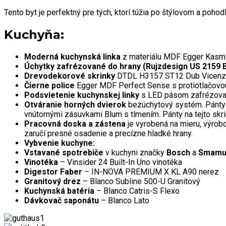
Tento byt je perfektný pre tých, ktorí túžia po štýlovom a poho
Kuchyňa:
Moderná kuchynská linka
z materiálu MDF Egger Kasmi
Úchytky zafrézované do hrany (Rujzdesign US 2159 B,
Drevodekorové skrinky
DTDL H3157 ST12 Dub Vicenz
Čierne police
Egger MDF Perfect Sense s protiotlačovou
Podsvietenie kuchynskej linky
s LED pásom zafrézovan
Otváranie horných dvierok
bezúchytový systém. Pánty 
vnútornými zásuvkami Blum s tlmením. Pánty na tejto skri
Pracovná doska a zástena
je vyrobená na mieru, výrob
zaručí presné osadenie a precízne hladké hrany.
Vybvenie kuchyne:
Vstavané spotrebiče
v kuchyni značky
Bosch
a
Smamu
Vinotéka
– Vinsider 24 Built-In Uno vinotéka
Digestor Faber
– IN-NOVA PREMIUM X KL A90 nerez
Granitový drez
– Blanco Subline 500-U Granitový
Kuchynská batéria
– Blanco Catris-S Flexo
Dávkovač saponátu
– Blanco Lato