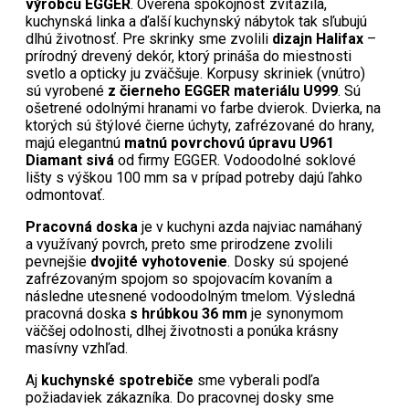
výrobcu EGGER
. Overená spokojnosť zvíťazila,
kuchynská linka a ďalší kuchynský nábytok tak sľubujú
dlhú životnosť. Pre skrinky sme zvolili
dizajn Halifax
–
prírodný drevený dekór, ktorý prináša do miestnosti
svetlo a opticky ju zväčšuje. Korpusy skriniek (vnútro)
sú vyrobené
z čierneho EGGER materiálu U999
. Sú
ošetrené odolnými hranami vo farbe dvierok. Dvierka, na
ktorých sú štýlové čierne úchyty, zafrézované do hrany,
majú elegantnú
matnú povrchovú úpravu U961
Diamant sivá
od firmy EGGER. Vodoodolné soklové
lišty s výškou 100 mm sa v prípad potreby dajú ľahko
odmontovať.
Pracovná doska
je v kuchyni azda najviac namáhaný
a využívaný povrch, preto sme prirodzene zvolili
pevnejšie
dvojité vyhotovenie
. Dosky sú spojené
zafrézovaným spojom so spojovacím kovaním a
následne utesnené vodoodolným tmelom. Výsledná
pracovná doska
s hrúbkou 36 mm
je synonymom
väčšej odolnosti, dlhej životnosti a ponúka krásny
masívny vzhľad.
Aj
kuchynské spotrebiče
sme vyberali podľa
požiadaviek zákazníka. Do pracovnej dosky sme