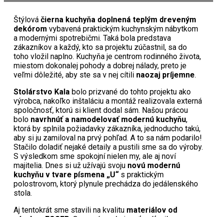
Štýlová
čierna kuchyňa doplnená teplým dreveným
dekórom
vybavená praktickým kuchynským nábytkom
a modernými spotrebičmi. Taká bola predstava
zákazníkov a každý, kto sa projektu zúčastnil, sa do
toho vložil naplno. Kuchyňa je centrom rodinného života,
miestom dokonalej pohody a dobrej nálady, preto je
veľmi dôležité, aby ste sa v nej cítili
naozaj príjemne
.
Stolárstvo Kala
bolo prizvané do tohto projektu ako
výrobca, nakoľko inštaláciu a montáž realizovala externá
spoločnosť, ktorú si klient dodal sám. Našou prácou
bolo
navrhnúť a namodelovať modernú kuchyňu
,
ktorá by splnila požiadavky zákazníka, jednoducho takú,
aby si ju zamiloval na prvý pohľad. A to sa nám podarilo!
Stačilo doladiť nejaké detaily a pustili sme sa do výroby.
S výsledkom sme spokojní nielen my, ale aj noví
majitelia. Dnes si už užívajú svoju
novú modernú
kuchyňu v tvare písmena „U“
s praktickým
polostrovom, ktorý plynule prechádza do jedálenského
stola.
Aj tentokrát sme stavili na kvalitu
materiálov od