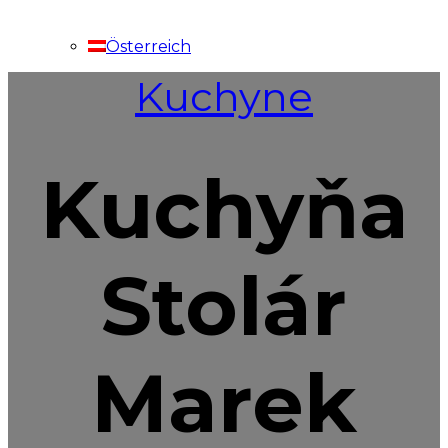
Österreich
Kuchyne
Kuchyňa
Stolár
Marek