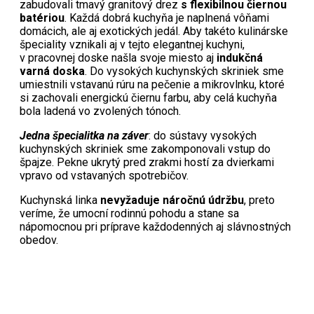
zabudovali tmavý granitový drez
s flexibilnou čiernou
batériou
. Každá dobrá kuchyňa je naplnená vôňami
domácich, ale aj exotických jedál. Aby takéto kulinárske
špeciality vznikali aj v tejto elegantnej kuchyni,
v pracovnej doske našla svoje miesto aj
indukčná
varná doska
. Do vysokých kuchynských skriniek sme
umiestnili vstavanú rúru na pečenie a mikrovlnku, ktoré
si zachovali energickú čiernu farbu, aby celá kuchyňa
bola ladená vo zvolených tónoch.
Jedna špecialitka na záver
: do sústavy vysokých
kuchynských skriniek sme zakomponovali vstup do
špajze. Pekne ukrytý pred zrakmi hostí za dvierkami
vpravo od vstavaných spotrebičov.
Kuchynská linka
nevyžaduje náročnú údržbu
, preto
veríme, že umocní rodinnú pohodu a stane sa
nápomocnou pri príprave každodenných aj slávnostných
obedov.