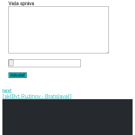
Vaša správa
next
[:sk]Byt Ružinov - Bratislava[:]