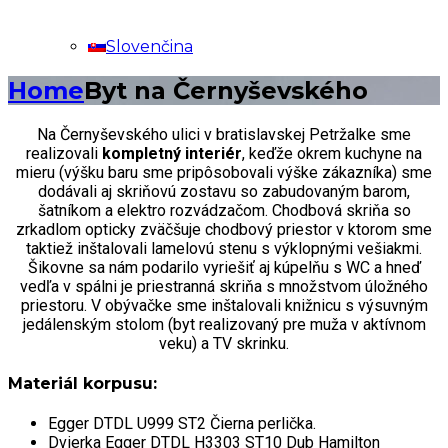
Slovenčina
Home
Byt na Černyševského
Na Černyševského ulici v bratislavskej Petržalke sme
realizovali
kompletný interiér
, keďže okrem kuchyne na
mieru (výšku baru sme pripôsobovali výške zákazníka) sme
dodávali aj skriňovú zostavu so zabudovaným barom,
šatníkom a elektro rozvádzačom. Chodbová skriňa so
zrkadlom opticky zväčšuje chodbový priestor v ktorom sme
taktiež inštalovali lamelovú stenu s výklopnými vešiakmi.
Šikovne sa nám podarilo vyriešiť aj kúpelňu s WC a hneď
vedľa v spálni je priestranná skriňa s množstvom úložného
priestoru. V obývačke sme inštalovali knižnicu s výsuvným
jedálenským stolom (byt realizovaný pre muža v aktívnom
veku) a TV skrinku.
Materiál korpusu:
Egger DTDL U999 ST2 Čierna perlička.
Dvierka Egger DTDL H3303 ST10 Dub Hamilton