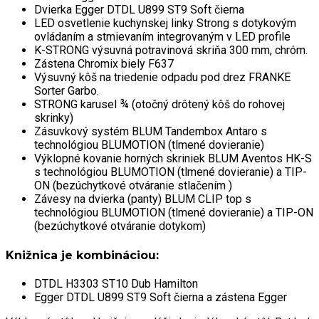
Dvierka Egger DTDL U899 ST9 Soft čierna
LED osvetlenie kuchynskej linky Strong s dotykovým
ovládaním a stmievaním integrovaným v LED profile
K-STRONG výsuvná potravinová skriňa 300 mm, chróm.
Zástena Chromix biely F637
Výsuvný kôš na triedenie odpadu pod drez FRANKE
Sorter Garbo.
STRONG karusel ¾ (otočný drôtený kôš do rohovej
skrinky)
Zásuvkový systém BLUM Tandembox Antaro s
technológiou BLUMOTION (tlmené dovieranie)
Výklopné kovanie horných skriniek BLUM Aventos HK-S
s technológiou BLUMOTION (tlmené dovieranie) a TIP-
ON (bezúchytkové otváranie stlačením )
Závesy na dvierka (panty) BLUM CLIP top s
technológiou BLUMOTION (tlmené dovieranie) a TIP-ON
(bezúchytkové otváranie dotykom)
Knižnica
je kombináciou:
DTDL H3303 ST10 Dub Hamilton
Egger DTDL U899 ST9 Soft čierna a zástena Egger