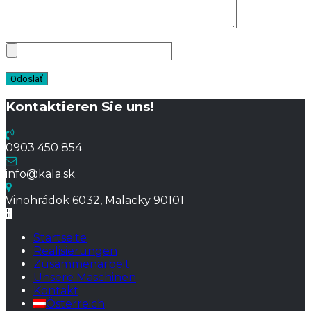
Kontaktieren Sie uns!
0903 450 854
info@kala.sk
Vinohrádok 6032, Malacky 90101
Startseite
Realisierungen
Zusammenarbeit
Unsere Maschinen
Kontakt
Österreich