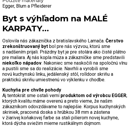
Použité materiály
Egger, Blum a Pfleiderer
Byt s výhľadom na MALÉ
KARPATY…
Oslovila nás zákazníčka z bratislavského Lamača.
Čerstvo
zrekonštruovaný byt
bol pre nás výzvou, ktorú sme
s nadšením prijali. Prázdny byt je pre stolára ako čisté plátno
pre maliara. Aj nás kopla múza a zákazníčke sme predstavili
niekoľko nápadov
. Nakoniec sme naskočili na spoločnú vlnu
a pustili sme sa do realizácie. Navrhli a vyrobili sme
novú kuchynskú linku, jedálenský stôl, rolldoor skriňu a
praktickú skriňu umiestnenú vo výklenku v chodbe.
Kuchyňa pre chvíle pohody
Aj tentokrát sme ostali verní
produktom od výrobcu EGGER
,
ktorých kvalitu máme overenú a preto vieme, že našim
zákazníkom odovzdávame to najlepšie. Korpus kuchynských
skriniek, pracovná doska s hrúbkou 38 mm a zástena
v žiarivej koňakovej farbe sa stali pilierom novej kuchyne,
ktorá dýcha sviežim mierne rustikálnym dojmom.