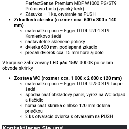
PerfectSense Premium MDF W1000 PG/ST9
Prémiovo biela (vysoký lesk)
Zásuvka – 1 ks, otváranie na PUSH
Zrkadlová skrinka (rozmer cca. 600 x 800 x 140
mm)
materiál korpusu – Egger DTDL U201 ST9
Kamienkovo šedá
nastaviteľné sklenené poličky
dvierka 600 mm, podlepené zrkadlo
presah dvierok cca. 15 mm hore aj dole
V korpuse zafrézovaný
LED pás 15W
, 3000K po celom
obvode skrinky
Zostava WC (rozmer cca. 1 000 x 2 600 x 120 mm)
materiál korpusu – Egger DTDL U750 ST9 Taupe
šedá
spodná časť obkladový panel, výrez na WC odpad
a tlačidlo
horná časť skrinka o hĺbke 120 mm delená
priečkou
2 ks otváracie dvierka s otváraním na PUSH
Kontaktieren Sie uns!