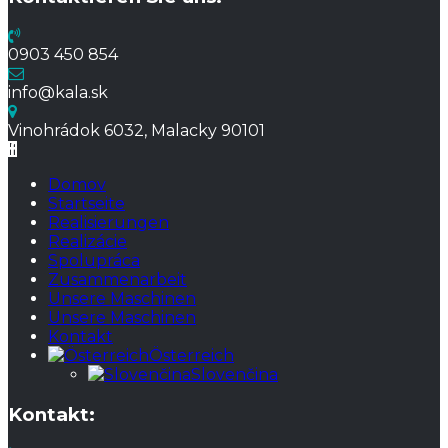
0903 450 854
info@kala.sk
Vinohrádok 6032, Malacky 90101
Domov
Startseite
Realisierungen
Realizácie
Spolupráca
Zusammenarbeit
Unsere Maschinen
Unsere Maschinen
Kontakt
Österreich
Slovenčina
Kontakt: