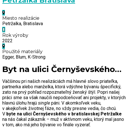
Petržalka Bratislava
Miesto realizácie
Petržalka, Bratislava
Rok výroby
2022
Použité materiály
Egger, Blum, K-Strong
Byt na ulici Černyševského…
Väčšinou pri našich realizáciách má hlavné slovo priateľka,
partnerka alebo manželka, ktorá vdýchne bývaniu špecifický,
zato na prvý pohľad rozpoznateľný ženský štýl. Popri našej
práci sme sa však naučili nepodceňovať ani projekty, v ktorých
hlavnú úlohu hrajú
single
páni. V akomkoľvek veku,
v akejkoľvek životnej fáze, no vždy presne vedia, čo chcú.
V
byte na ulici Černyševského v bratislavskej Petržalke
na nás čakal zákazník – muž v aktívnom veku, ktorý mal jasno
v tom, ako má jeho bývanie vo finále vyzerať.