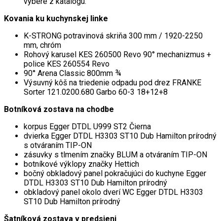
výbere z katalógu.
Kovania ku kuchynskej linke
K-STRONG potravinová skriňa 300 mm / 1920-2250
mm, chróm
Rohový karusel KES 260500 Revo 90° mechanizmus +
police KES 260554 Revo
90° Arena Classic 800mm ¾
Výsuvný kôš na triedenie odpadu pod drez FRANKE
Sorter 121.0200.680 Garbo 60-3 18+12+8
Botníková zostava na chodbe
korpus Egger DTDL U999 ST2 Čierna
dvierka Egger DTDL H3303 ST10 Dub Hamilton prírodný
s otváraním TIP-ON
zásuvky s tlmením značky BLUM a otváraním TIP-ON
botníkové výklopy značky Hettich
bočný obkladový panel pokračujúci do kuchyne Egger
DTDL H3303 ST10 Dub Hamilton prírodný
obkladový panel okolo dverí WC Egger DTDL H3303
ST10 Dub Hamilton prírodný
Šatníková zostava v predsieni