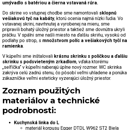
umývadlo s batériou a čierna vstavaná rúra.
Do skrine vo vstupnej chodbe sme namontovali
sklopnú
vešiakovú tyč na kabáty
, ktorú ocenia najmä nízki ľudia. Vo
vstavanej skrini, navrhnutej a vyrobenej na mieru, sme
pripravili bohatý úložný priestor a taktiež sme dovnútra ukryli
práčku. V spálni sme našli miesto na ďalšiu skriňu, vysokú od
podlahy po strop, s
množstvom políc a vešiakových tyčí na
ramienka
.
V kúpeľni sme inštalovali
krásnu skrinku s poličkou a ďalšiu
skrinku s podsvieteným zrkadlom
, vďaka ktorému
„selfíčka“ v kúpeľni naberajú úplne nový rozmer. WC skrinka
zakrýva celú zadnú stenu, čo pôsobí veľmi uhladene a ponúka
zákazníčke veľmi esteticky vyzerajúci úložný priestor.
Zoznam použitých
materiálov a technické
podrobnosti:
Kuchynská linka do L
materiál korpusu Egger DTDL W962 ST2 Biela