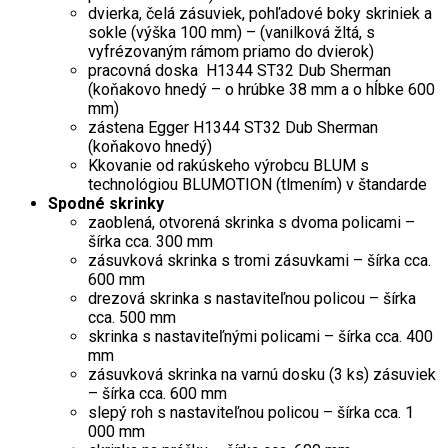
dvierka, čelá zásuviek, pohľadové boky skriniek a
sokle (výška 100 mm) – (vanilková žltá, s
vyfrézovaným rámom priamo do dvierok)
pracovná doska H1344 ST32 Dub Sherman
(koňakovo hnedý – o hrúbke 38 mm a o hĺbke 600
mm)
zástena Egger H1344 ST32 Dub Sherman
(koňakovo hnedý)
Kkovanie od rakúskeho výrobcu BLUM s
technológiou BLUMOTION (tlmením) v štandarde
Spodné skrinky
zaoblená, otvorená skrinka s dvoma policami –
šírka cca. 300 mm
zásuvková skrinka s tromi zásuvkami – šírka cca.
600 mm
drezová skrinka s nastaviteľnou policou – šírka
cca. 500 mm
skrinka s nastaviteľnými policami – šírka cca. 400
mm
zásuvková skrinka na varnú dosku (3 ks) zásuviek
– šírka cca. 600 mm
slepý roh s nastaviteľnou policou – šírka cca. 1
000 mm