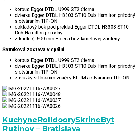
korpus Egger DTDL U999 ST2 Čierna
dvierka Egger DTDL H3303 ST10 Dub Hamilton prírodný
s otváraním TIP-ON
obkladový bok pod preklad Egger DTDL H3303 ST10
Dub Hamilton prírodný
zrkadlo š. 600 mm – cena bez lamelovej zásteny
Šatníková zostava v spálni
korpus Egger DTDL U999 ST2 Čierna
dvierka Egger DTDL H3303 ST10 Dub Hamilton prírodný
s otváraním TIP-ON
zásuvky s tlmením značky BLUM a otváraním TIP-ON
Kuchyne
Rolldoory
Skrine
Byt
Ružinov – Bratislava