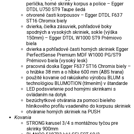
perlička, horné skrinky korpus a police – Egger
DTDL U750 ST9 Taupe šedá
otvorené časti korpousov – Egger DTDL F637
ST16 Chromix biely
dvierka, čielka zásuviek, pohľadové boky
spodných a vysokých skriniek, sokle (výška
150mm) – Egger DTDL W1000 ST9 Prémiovo
biela
dvierka a pohľadové časti horných skriniek Egger
PerfectSense Premium MDF W1000 PG/ST9
Prémiovo biela (vysoký lesk)
pracovná doska Egger F637 ST16 Chromix biely –
o hrúbke 38 mm a o hĺbke 600 mm (ABS hrana)
použité kovanie od rakúskeho výrobcu BLUM s
technológiou BLUMOTION (tlmením) v štandarde
LED podsvietenie pod hornými skrinkami s
ovládaním na dotyk
bezúchytkové otvárania za pomoci bieleho
hliníkového profilu vsadeného do korpusu skriniek
otváranie horných skriniek na PUSH
Kovania
STRONG karusel 3/4 s montážnou tyčou pre
skrinky 900mm