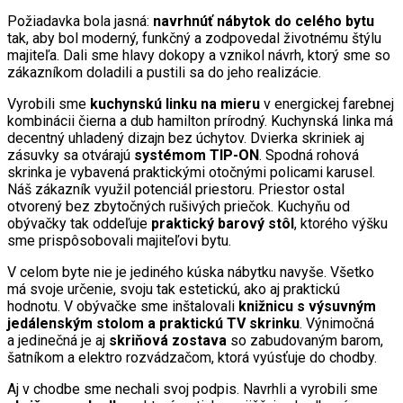
Požiadavka bola jasná:
navrhnúť nábytok do celého bytu
tak, aby bol moderný, funkčný a zodpovedal životnému štýlu
majiteľa. Dali sme hlavy dokopy a vznikol návrh, ktorý sme so
zákazníkom doladili a pustili sa do jeho realizácie.
Vyrobili sme
kuchynskú linku na mieru
v energickej farebnej
kombinácii čierna a dub hamilton prírodný. Kuchynská linka má
decentný uhladený dizajn bez úchytov. Dvierka skriniek aj
zásuvky sa otvárajú
systémom TIP-ON
. Spodná rohová
skrinka je vybavená praktickými otočnými policami karusel.
Náš zákazník využil potenciál priestoru. Priestor ostal
otvorený bez zbytočných rušivých priečok. Kuchyňu od
obývačky tak oddeľuje
praktický barový stôl
, ktorého výšku
sme prispôsobovali majiteľovi bytu.
V celom byte nie je jediného kúska nábytku navyše. Všetko
má svoje určenie, svoju tak estetickú, ako aj praktickú
hodnotu. V obývačke sme inštalovali
knižnicu s výsuvným
jedálenským stolom a praktickú TV skrinku
. Výnimočná
a jedinečná je aj
skriňová zostava
so zabudovaným barom,
šatníkom a elektro rozvádzačom, ktorá vyúsťuje do chodby.
Aj v chodbe sme nechali svoj podpis. Navrhli a vyrobili sme