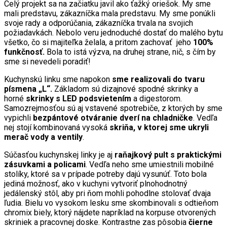
Celý projekt sa na začiatku javil ako ťažký oriešok. My sme
mali predstavu, zákazníčka mala predstavu. My sme ponúkli
svoje rady a odporúčania, zákazníčka trvala na svojich
požiadavkách. Nebolo veru jednoduché dostať do malého bytu
všetko, čo si majiteľka želala, a pritom zachovať jeho
100%
funkčnosť.
Bola to istá výzva, na druhej strane, nič, s čím by
sme si nevedeli poradiť!
Kuchynskú linku sme napokon
sme realizovali do tvaru
písmena „L“.
Základom sú dizajnové spodné skrinky a
horné
skrinky s LED podsvietením
a digestorom.
Samozrejmosťou sú aj vstavené spotrebiče, z ktorých by sme
vypichli
bezpántové otváranie dverí na chladničke
. Vedľa
nej stojí kombinovaná vysoká
skriňa, v ktorej sme ukryli
merač vody a ventily
.
Súčasťou kuchynskej linky je aj
raňajkový pult s praktickými
zásuvkami a policami
. Vedľa neho sme umiestnili mobilné
stolíky, ktoré sa v prípade potreby dajú vysunúť. Toto bola
jediná možnosť, ako v kuchyni vytvoriť plnohodnotný
jedálenský stôl, aby pri ňom mohli pohodlne stolovať dvaja
ľudia. Bielu vo vysokom lesku sme skombinovali s odtieňom
chromix biely, ktorý nájdete napríklad na korpuse otvorených
skriniek a pracovnej doske. Kontrastne zas pôsobia
čierne