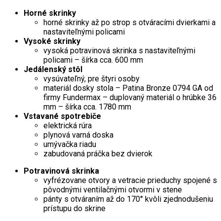
Horné skrinky
horné skrinky až po strop s otváracími dvierkami a
nastaviteľnými policami
Vysoké skrinky
vysoká potravinová skrinka s nastaviteľnými
policami – šírka cca. 600 mm
Jedálenský stôl
vysúvateľný, pre štyri osoby
materiál dosky stola – Patina Bronze 0794 GA od
firmy Fundermax – duplovaný materiál o hrúbke 36
mm – šírka cca. 1780 mm
Vstavané spotrebiče
elektrická rúra
plynová varná doska
umývačka riadu
zabudovaná práčka bez dvierok
Potravinová skrinka
vyfrézovane otvory a vetracie prieduchy spojené s
pôvodnými ventilačnými otvormi v stene
pánty s otváraním až do 170° kvôli zjednodušeniu
prístupu do skrine