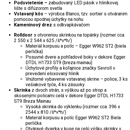
Podsvietenie –
zabudovaný LED pásik v hliníkovej
lište s difúzorom svetla
Vstavaný kôs
– výrobca Blanco, tzv. sortier s otváranim
pomocou spodnej úchytky na nohu
Kameninový drez
s odkvapkávačom
Rolldoor
s otvorenou skrinkou na topánky (rozmer cca.
2 550 x 2 544 x 625 /š*v*h/)
Materiál korpusu a políc – Egger W962 ST2 (biela
perlička)
Posuvné dvere a pohľadové boky v dekore Egger
DTDL H1733 ST9 (breza mainau)
Úchytové profily a koľajnice značky Sevroll v
prevedení eloxovaný hliník
Vnútorné vybavenie vstavanej skrine – police, 3 ks
vešiakové tyče, 4 ks zásuvky
Skrinka
z dvoch strán, s výškou až po strop a
skosenými policami celá v dekore Egger DTDL H1733
ST9 Breza Mainau
Vysoká skrinka do výklenku (rozmer cca. 396 x
2544 x 810 /š*v*h/)
Materiál korpusu a políc Egger W962 ST2 Biela
perlička
Otváravé dvierka v kuse na celú výšku skrinky v