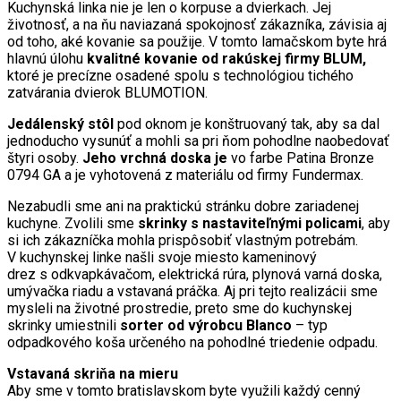
Kuchynská linka nie je len o korpuse a dvierkach. Jej
životnosť, a na ňu naviazaná spokojnosť zákazníka, závisia aj
od toho, aké kovanie sa použije. V tomto lamačskom byte hrá
hlavnú úlohu
kvalitné kovanie od rakúskej firmy BLUM,
ktoré je precízne osadené spolu s technológiou tichého
zatvárania dvierok BLUMOTION.
Jedálenský stôl
pod oknom je konštruovaný tak, aby sa dal
jednoducho vysunúť a mohli sa pri ňom pohodlne naobedovať
štyri osoby.
Jeho vrchná doska je
vo farbe Patina Bronze
0794 GA a je vyhotovená z materiálu od firmy Fundermax.
Nezabudli sme ani na praktickú stránku dobre zariadenej
kuchyne. Zvolili sme
skrinky s nastaviteľnými policami
, aby
si ich zákazníčka mohla prispôsobiť vlastným potrebám.
V kuchynskej linke našli svoje miesto kameninový
drez s odkvapkávačom, elektrická rúra, plynová varná doska,
umývačka riadu a vstavaná práčka. Aj pri tejto realizácii sme
mysleli na životné prostredie, preto sme do kuchynskej
skrinky umiestnili
sorter od výrobcu Blanco
– typ
odpadkového koša určeného na pohodlné triedenie odpadu.
Vstavaná skriňa na mieru
Aby sme v tomto bratislavskom byte využili každý cenný