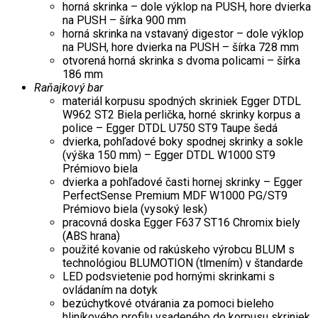
horná skrinka – dole výklop na PUSH, hore dvierka
na PUSH – šírka 900 mm
horná skrinka na vstavaný digestor – dole výklop
na PUSH, hore dvierka na PUSH – šírka 728 mm
otvorená horná skrinka s dvoma policami – šírka
186 mm
Raňajkový bar
materiál korpusu spodných skriniek Egger DTDL
W962 ST2 Biela perlička, horné skrinky korpus a
police – Egger DTDL U750 ST9 Taupe šedá
dvierka, pohľadové boky spodnej skrinky a sokle
(výška 150 mm) – Egger DTDL W1000 ST9
Prémiovo biela
dvierka a pohľadové časti hornej skrinky – Egger
PerfectSense Premium MDF W1000 PG/ST9
Prémiovo biela (vysoký lesk)
pracovná doska Egger F637 ST16 Chromix biely
(ABS hrana)
použité kovanie od rakúskeho výrobcu BLUM s
technológiou BLUMOTION (tlmením) v štandarde
LED podsvietenie pod hornými skrinkami s
ovládaním na dotyk
bezúchytkové otvárania za pomoci bieleho
hliníkového profilu vsadeného do korpusu skriniek