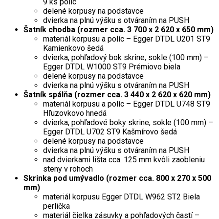
9 ks políc
delené korpusy na podstavce
dvierka na plnú výšku s otváraním na PUSH
Šatník chodba (rozmer cca. 3 700 x 2 620 x 650 mm)
materiál korpusu a políc – Egger DTDL U201 ST9
Kamienkovo šedá
dvierka, pohľadový bok skrine, sokle (100 mm) –
Egger DTDL W1000 ST9 Prémiovo biela
delené korpusy na podstavce
dvierka na plnú výšku s otváraním na PUSH
Šatník spálňa (rozmer cca. 3 440 x 2 620 x 620 mm)
materiál korpusu a políc – Egger DTDL U748 ST9
Hľuzovkovo hnedá
dvierka, pohľadové boky skrine, sokle (100 mm) –
Egger DTDL U702 ST9 Kašmírovo šedá
delené korpusy na podstavce
dvierka na plnú výšku s otváraním na PUSH
nad dvierkami lišta cca. 125 mm kvôli zaobleniu
steny v rohoch
Skrinka pod umývadlo (rozmer cca. 800 x 270 x 500
mm)
materiál korpusu Egger DTDL W962 ST2 Biela
perlička
materiál čielka zásuvky a pohľadových častí –