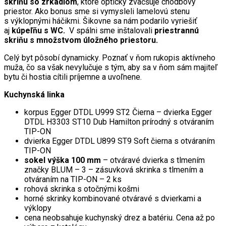
skriňu so zrkadlom
, ktoré opticky zväčšuje chodbový
priestor. Ako bonus sme si vymysleli lamelovú stenu
s výklopnými háčikmi. Šikovne sa nám podarilo vyriešiť
aj
kúpeľňu s WC.
V spálni sme inštalovali
priestrannú
skriňu s množstvom úložného priestoru.
Celý byt pôsobí dynamicky. Poznať v ňom rukopis aktívneho
muža, čo sa však nevylučuje s tým, aby sa v ňom sám majiteľ
bytu či hostia cítili príjemne a uvoľnene.
Kuchynská linka
korpus Egger DTDL U999 ST2 Čierna – dvierka Egger
DTDL H3303 ST10 Dub Hamilton prírodný s otváraním
TIP-ON
dvierka Egger DTDL U899 ST9 Soft čierna s otváraním
TIP-ON
sokel výška 100 mm
– otváravé dvierka s tlmením
značky BLUM – 3 – zásuvková skrinka s tlmením a
otváraním na TIP-ON – 2 ks
rohová skrinka s otočnými košmi
horné skrinky kombinované otváravé s dvierkami a
výklopy
cena neobsahuje kuchynský drez a batériu. Cena až po