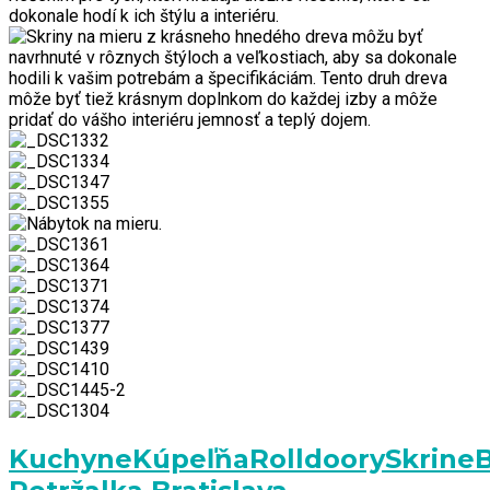
Kuchyne
Kúpeľňa
Rolldoory
Skrine