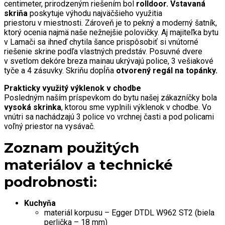
centimeter, prirodzeným riešením bol
rolldoor.
Vstavaná
skriňa
poskytuje výhodu najväčšieho využitia
priestoru v miestnosti. Zároveň je to pekný a moderný šatník,
ktorý ocenia najmä naše nežnejšie polovičky. Aj majiteľka bytu
v Lamači sa ihneď chytila šance prispôsobiť si vnútorné
riešenie skrine podľa vlastných predstáv. Posuvné dvere
v svetlom dekóre breza mainau ukrývajú police, 3 vešiakové
tyče a 4 zásuvky. Skriňu dopĺňa
otvorený regál na topánky.
Prakticky využitý výklenok v chodbe
Posledným naším príspevkom do bytu našej zákazníčky bola
vysoká skrinka
, ktorou sme vyplnili výklenok v chodbe. Vo
vnútri sa nachádzajú 3 police vo vrchnej časti a pod policami
voľný priestor na vysávač.
Zoznam použitých
materiálov a technické
podrobnosti:
Kuchyňa
materiál korpusu – Egger DTDL W962 ST2 (biela
perlička – 18 mm)